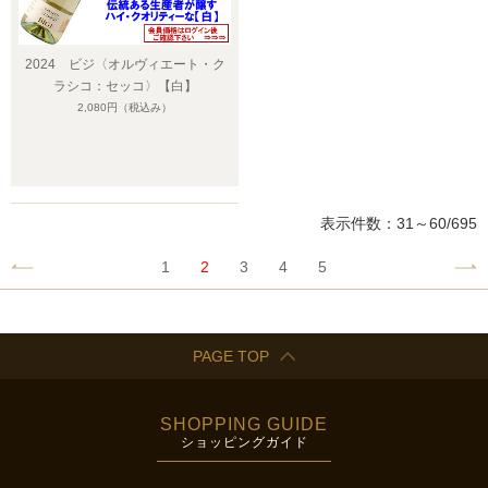
2024 ビジ〈オルヴィエート・ク
ラシコ：セッコ〉【白】
2,080円
（税込み）
表示件数：31～60/695
1
2
3
4
5
PAGE TOP
SHOPPING GUIDE
ショッピングガイド