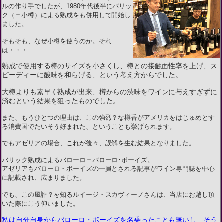
ルの作り手でしたが、1980年代後半にバリッ
ク（＝小樽）による熟成をも併用して開始し
ました。
そもそも、なぜ小樽を使うのか。それ
は・・・
熟成で使用する樽のサイズを小さくし、樽との接触面性率を上げ、ス
ピーディーに酸味を和らげる、という考え方からでした。
大樽よりも素早く熟成が出来、樽からの渋味をワインに与えすぎずに
済むという結果を狙ったものでした。
また、もうひとつの理由は、この強烈？な樽香がアメリカをはじゅめとす
る消費国でたいそう好まれた、ということも挙げられます。
でもアゼリアの場合、これが後々、誤解を生む結果となりました。
バリック熟成によるバローロ＝バローロ･ボーイズ。
アゼリアもバローロ・ボーイズの一員とされる記事がワイン専門誌を中心
に記載され、広まりました。
でも、この風評？を知るルイージ・スカヴィーノさんは、当店にお越し頂
いた際にこう仰いました。
私は自分自身からバローロ・ボーイズを名乗ったことも無いし、そう