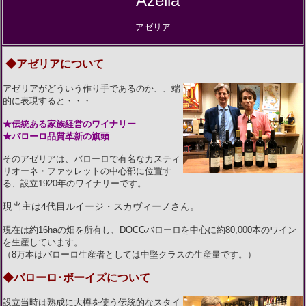
Azelia
アゼリア
◆アゼリアについて
アゼリアがどういう作り手であるのか、、端
的に表現すると・・・
★伝統ある家族経営のワイナリー
★バローロ品質革新の旗頭
そのアゼリアは、バローロで有名なカスティ
リオーネ・ファッレットの中心部に位置す
る、設立1920年のワイナリーです。
現当主は4代目ルイージ・スカヴィーノさん。
現在は約16haの畑を所有し、DOCGバローロを中心に約80,000本のワイン
を生産しています。
（8万本はバローロ生産者としては中堅クラスの生産量です。）
◆バローロ･ボーイズについて
設立当時は熟成に大樽を使う伝統的なスタイ