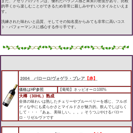
また、アゼリアのワインは、優れたバランス感と果実の密度があり、比較
的早くから楽しむことができるため非常に親しみやすいスタイルといえま
す。
洗練された味わいと品質、そしてその知名度からみても非常に高いコス
ト・パフォーマンスに感心する作り手です。
2004 バローロ/ヴォゲラ・ブレア
【赤】
価格はHP参照
【葡萄】ネッビオーロ100%
大樽（30HL）熟成
全体の味わいは熟したチェリーやブルーベリーを感じ、フルボ
ディな中にも柔らかさとマイルドさが魅力的。飲んでしばらく
して・・・『あぁ、美味しい。。。』そうつぶやけるバロー
ロ・リゼルヴァです