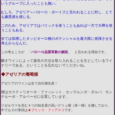
いうグループに入ったことも無い。
むしろ、アゼリア＝バローロ・ボーイズと言われることに対し、とて
も嫌悪感を感じる。
このため、アゼリアではバリックを使うこともあれば一方で大樽を使
うこともある。
全ては収穫したネッビオーロ種のポテンシャルを最大限に発揮させる
考えからなんだ。
この考えこそが 「
バローロ品質革新の旗頭
」 と言われる理由です。
醸すワインによって最良の方法を取り入れることを主としているワイ
ナリーである、ということを忘れないでくださいね。
◆アゼリアの葡萄畑
アゼリアのワインは全て自社畑生産！
畑はカスティリオーネ・ファッレット、セッラルンガ・ダルバ、モン
テルーポ・アルベーゼに位置しています。
リゼルヴァを含む４つの知名度の高いクリュ畑（単一畑）を擁しており、
中でもその筆頭は
★ブリッコ・フィアスコ
です。