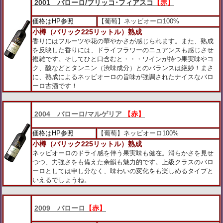
2001 バローロ/ブリッコ･フィアスコ
【赤】
価格はHP参照
【葡萄】ネッビオーロ100%
小樽（バリック225リットル）熟成
香りにはフルーツや花の華やかさが感じられます。また、熟成
を反映した香りには、ドライフラワーのニュアンスも感じさせ
複雑です。そしてひと口含むと・・・ワインが持つ果実味やコ
ク、酸などとタンニン（渋味成分）とのバランスは絶妙！まさ
に、熟成によるネッビオーロの旨味が強調されたナイスなバロ
ーロ古酒です！
2004 バローロ/マルゲリア
【赤】
価格はHP参照
【葡萄】ネッビオーロ100%
小樽（バリック225リットル）熟成
ネッビオーロのドライ感を伴う果実味も健在。滑らかさを見せ
つつ、力強さをも備えた余韻も魅力的です。上級クラスのバロ
ーロとしては申し分なく、味わいの変化をも楽しめるタイプと
いえるでしょうね。
2009 バローロ
【赤】