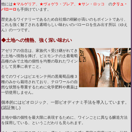
他には
★マルゲリア、★ヴォゲラ・ブレア、★サン
・ロッコ
の
クリュ・
バローロ
も手掛けています。
歴史あるワイナリーであるため自社畑の樹齢が高いのもポイントであり、
これも強く魅了される素晴らしい味わいのバローロを生み出す所以（ゆえ
ん）の一つです。
◆土地への情熱、強く深い味わい
アゼリアの信念は、家族代々受け継がれてき
た土地へ情熱を捧げ、ピエモンテの土着葡萄
品種のみで土地の個性を均整の取れたワイン
として見事に表すこと。
全てのワインはピエモンテ州の黒葡萄品種３
種のみから栽培されており、テロワールの自
然な状態を尊重するために化学肥料や農薬は
一切使用しません。
個本的にはビオロジック、一部ビオディナミ手法を導入しています。
(認証無し)
土地や畑の個性を最大限に表現するために、ワインごとに異なる醸造方法
を採用している、というこだわりも見られます。