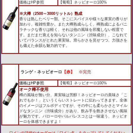
価格はHP参照
【葡萄】ネッビオーロ100%
※大樽（2500～3000リットル）熟成
香りは熟したベリー類。そこにスパイスや様々な果実の香りが
加わり、複雑性豊か。
また大樽熟成らしく、樽熟成によるバニ
ラチックな香りは軽く、それは他の風味を邪魔しない程度で
す。まだまだ衰えを知らないタンニン（渋味成分）、こなれて
いてバランスがとれた果実味。滑らかさを見せつつ、力強さを
も備えた余韻も魅力的です。
ランゲ・ネッビオーロ
【赤】
※完売
価格はHP参照
【葡萄】ネッビオーロ100%
オーク樽不使用
樽の風味が無い分、果実味は芳醇！ネッビオーロの美味さ「こ
れでもか！」というくらいストレートに伝わってきます。全体
のイメージはフルボディですが、その中にも柔らかさとマイル
ドなタンニン（渋味成分）があり、飲み手を飽きさせない風味
が魅力です。バローロやバルバレスコとは一味違う、ネッビオ
ーロを体感できますよ！
ワインの詳細やオーダーは「ワイン名」をタップしてしてください