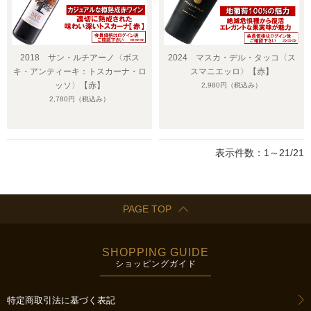
2018 サン・ルチアーノ〈ボス
2024 マスカ・デル・タッコ〈ス
キ・アンティーキ：トスカーナ・ロ
スマニエッロ〉【赤】
ッソ〉【赤】
2,980円
（税込み）
2,780円
（税込み）
表示件数：1～21/21
PAGE TOP
SHOPPING GUIDE
ショッピングガイド
特定商取引法に基づく表記