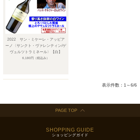
2022 サン・ミケーレ・アッピア
ーノ〈サンクト・ヴァレンティン/ゲ
ヴュルツトラミネール〉【白】
6,180円
（税込み）
表示件数：1～6/6
PAGE TOP
SHOPPING GUIDE
ショッピングガイド