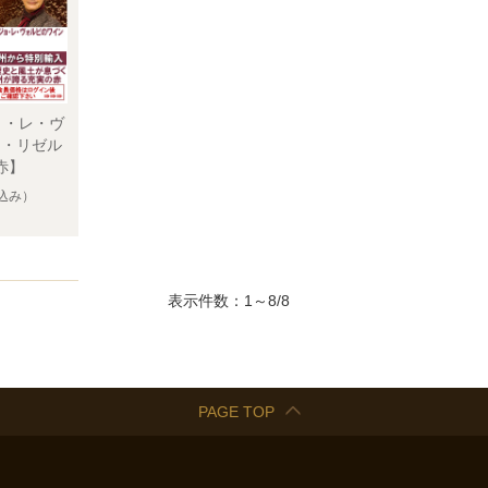
ョ・レ・ヴ
マ・リゼル
赤】
込み）
表示件数：1～8/8
PAGE TOP