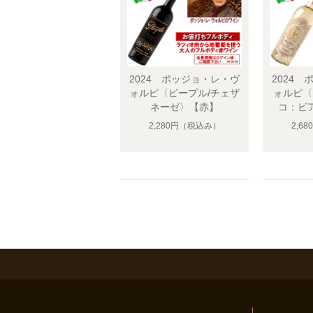
2024 ポッジョ・レ・ヴ
2024
ォルピ〈ピープル/チェザ
ォルピ〈
ネーゼ〉【赤】
コ：ビ
2,280円
（税込み）
2,68