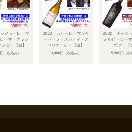
 ポッジョ・レ・ヴ
2023 カサーレ・マルケ
2020 ポッジ
ローマ・クラシ
ーゼ〈フラスカティ・ス
ォルピ〈ロー
アンコ〉【白】
ペリオーレ〉【白】
ヴァ〉【
0円
（税込み）
3,080円
（税込み）
5,980円
（税