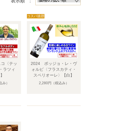
表示順 :
スコ〈テッ
2024 ポッジョ・レ・ヴ
・ラツィ
ォルピ〈フラスカティ・
赤】
スペリオーレ〉【白】
込み）
2,280円
（税込み）