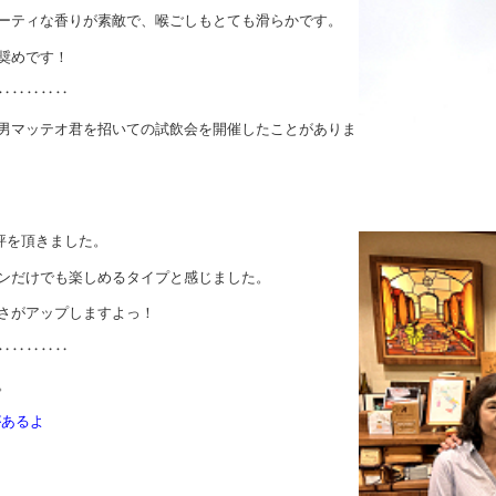
ーティな香りが素敵で、喉ごしもとても滑らかです。
奨めです！
‥‥‥‥‥
男マッテオ君を招いての試飲会を開催したことがありま
評を頂きました。
ンだけでも楽しめるタイプと感じました。
さがアップしますよっ！
‥‥‥‥‥
。
があるよ