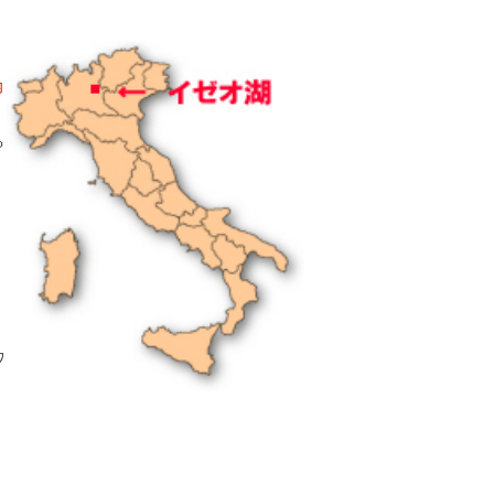
内
る
ワ
・