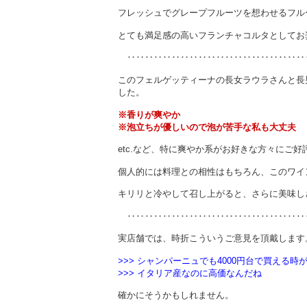
フレッシュでグレープフルーツを想わせるフル
とても満足感の高いフランチャコルタとしてお
‥‥‥‥‥‥‥‥‥‥‥‥‥‥‥‥‥‥‥‥
このフェルゲッティーナの長女ラウラさんと長
した。
※香りが爽やか
※泡立ちが優しいので泡が苦手な私も大丈夫
e
tc.など、特に爽やか系がお好きな方々にご好
個人的には料理との相性はもちろん、このワイ
キリリと冷やして召し上がると、さらに美味し
‥‥‥‥‥‥‥‥‥‥‥‥‥‥‥‥‥‥‥‥
実店舗では、時折こういうご意見を頂戴します
>>> シャンパーニュでも4000円台で買える時
>>> イタリア産なのに高価なんだね
確かにそうかもしれません。