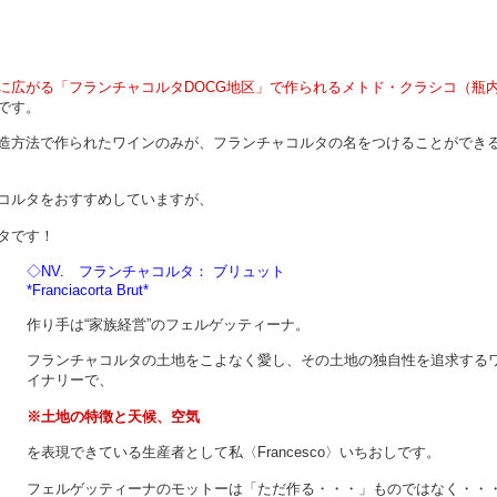
に広がる「フランチャコルタDOCG地区」で作られるメトド・クラシコ（瓶
です。
造方法で作られたワインのみが、フランチャコルタの名をつけることができ
コルタをおすすめしていますが、
ルタです！
◇NV. フランチャコルタ：
ブリュット
*Franciacorta Brut*
作り手は“家族経営”のフェルゲッティーナ。
フランチャコルタの土地をこよなく愛し、その土地の独自性を追求する
イナリーで、
※土地の特徴と天候、空気
を表現できている生産者として私〈Francesco〉いちおしです。
フェルゲッティーナのモットーは「ただ作る・・・」ものではなく・・