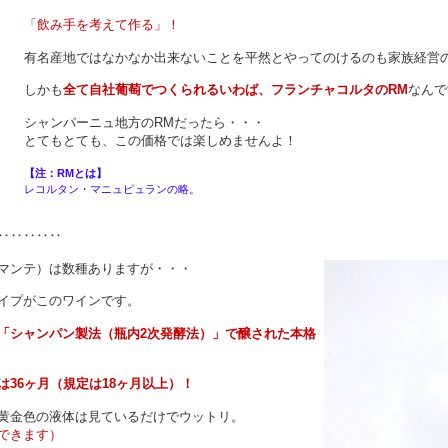
「飲み手を考えて作る」！
有名産地ではなかなか出来ないことを平然とやってのけるのも家族経営
しかも
全て自社葡萄でつくられるいわば、フランチャコルタのRM
なんで
シャンパーニュ地方のRMだったら・・・
とてもとても、この価格では楽しめませんよ！
【注：RMとは】
レコルタン・マニュピュランの略。
‥‥‥‥‥
マンテ）は数種ありますが・・・
イプがこのワインです。
「シャンパン製法（瓶内2次発酵法）」で醸された本格
は36ヶ月（規定は18ヶ月以上）！
黄金色の液体は見ているだけでウットリ。
できます）