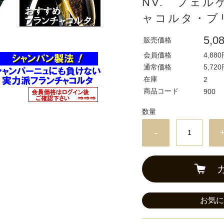
NV. フェ
ャコルタ・ブ
5,0
販売価格
会員価格
4,88
通常価格
5,72
在庫
2
商品コード
900
数量
-
お気に