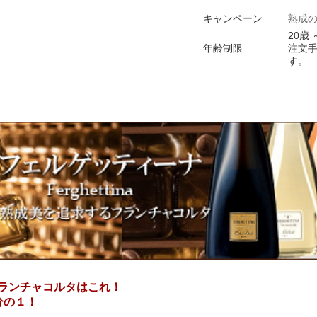
キャンペーン
熟成
20歳 
年齢制限
注文
す。
ランチャコルタはこれ！
分の１！