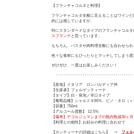
【フランチャコルタと料理】
フランチャコルタ全般に言えることはワインだけで
的には感じていますが、
特にスタンダードなタイプのフランチャコルタ
スプマンテ
と思っています。
もちろん、パスタや肉料理全般にも合わせられ
色々な食材にもぴったりとマッチしてしまう度
ぜひぜひ、一度はお楽しみください！
‥‥‥‥‥‥‥‥‥‥‥‥‥‥‥‥‥‥‥‥
【産地】イタリア ロンバルディア州
【生産者】フェルゲッティーナ
【タイプ】白・発泡／辛口タイプ
【葡萄品種】シャルドネ85%、ピノ・ネロ（＝
【容量】750ml
【アルコール度数】 12.5%
【備考】デゴルジュマンまでの瓶内熟成36ヶ月
【料理との相性】お好みの料理に合わせて
【カンティーナの詳細はこちら】 ⇒
フェル