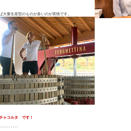
ば大量生産型のものが多いのが実情です。
チャコルタ です！
‥‥‥‥‥