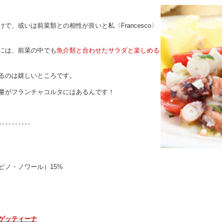
、或いは前菜類との相性が良いと私〈Francesco〉
には、前菜の中でも
魚介類と合わせたサラダと楽しめる
るのは嬉しいところです。
量がフランチャコルタにはあるんです！
‥‥‥‥‥
ピノ・ノワール）15%
ゲッティーナ