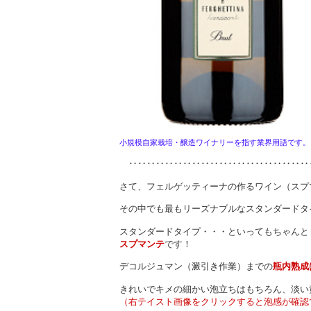
小規模自家栽培・醸造ワイナリーを指す業界用語です。
‥‥‥‥‥‥‥‥‥‥‥‥‥‥‥‥‥‥‥‥
さて、フェルゲッティーナの作るワイン（スプ
その中でも最もリーズナブルなスタンダードタ
スタンダードタイプ・・・といってもちゃんと
スプマンテ
です！
デコルジュマン（澱引き作業）までの
瓶内熟成
きれいでキメの細かい泡立ちはもちろん、淡い
（右テイスト画像をクリックすると泡感が確認