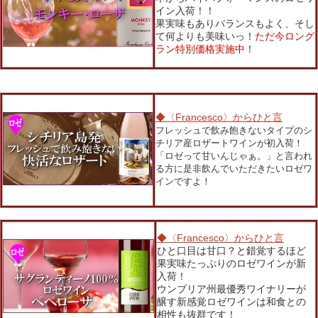
イン入荷！！
果実味もありバランスもよく、そし
て何よりも美味いっ！
ただ今ロング
ラン特別価格実施中
！
◆〈Francesco〉からひと言
フレッシュで飲み飽きないタイプのシ
チリア産ロザートワインが初入荷！
「ロゼって甘いんじゃぁ。」と言われ
る方に是非飲んでいただきたいロゼワ
インですよ！
◆〈Francesco〉からひと言
ひと口目は甘口？と錯覚するほど
果実味たっぷりのロゼワインが新
入荷！
ウンブリア州最優秀ワイナリーが
醸す新感覚ロゼワインは和食との
相性も抜群です！