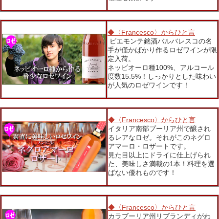
◆〈Francesco〉からひと言
ピエモンテ銘酒バルバレスコの名
手が僅かばかり作るロゼワインが限
定入荷。
ネッビオーロ種100%、アルコール
度数15.5%！しっかりとした味わい
が人気のロゼワインです！
◆〈Francesco〉からひと言
イタリア南部プーリア州で醸され
るレアなロゼ。それがこのネグロ
アマーロ・ロザートです。
見た目以上にドライに仕上げられ
た、美味しさ満載の1本！料理を選
ばない優れものです！
◆〈Francesco〉からひと言
カラブーリア州リブランディがわ