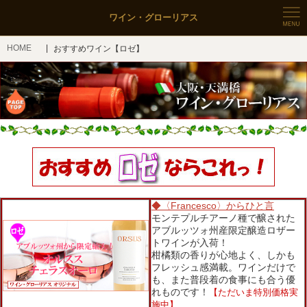
ワイン・グローリアス
HOME
おすすめワイン【ロゼ】
◆〈Francesco〉からひと言
モンテプルチアーノ種で醸された
アブルッツォ州産限定醸造ロザー
トワインが入荷！
柑橘類の香りが心地よく、しかも
フレッシュ感満載。ワインだけで
も、また普段着の食事にも合う優
れものです！
【ただいま特別価格実
施中】