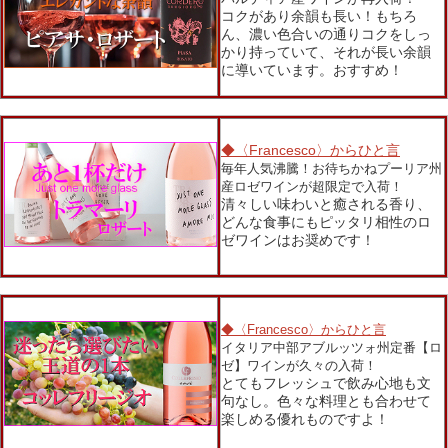
コクがあり余韻も長い！もちろ
ん、濃い色合いの通りコクをしっ
かり持っていて、それが長い余韻
に導いています。おすすめ！
◆〈Francesco〉からひと言
毎年人気沸騰！お待ちかねプーリア州
産ロゼワインが超限定で入荷！
清々しい味わいと癒される香り、
どんな食事にもピッタリ相性のロ
ゼワインはお奨めです！
◆〈Francesco〉からひと言
イタリア中部アブルッツォ州定番【ロ
ゼ】ワインが久々の入荷！
とてもフレッシュで飲み心地も文
句なし。色々な料理とも合わせて
楽しめる優れものですよ！