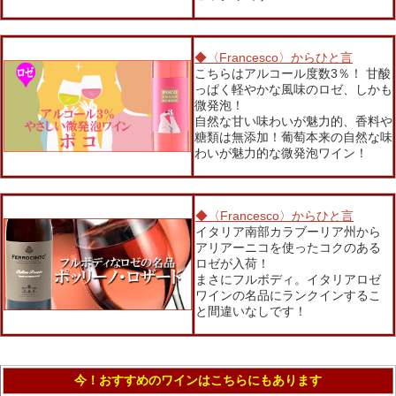
◆〈Francesco〉からひと言
こちらはアルコール度数3％！ 甘酸
っぱく軽やかな風味のロゼ、しかも
微発泡！
自然な甘い味わいが魅力的、香料や
糖類は無添加！葡萄本来の自然な味
わいが魅力的な微発泡ワイン！
◆〈Francesco〉からひと言
イタリア南部カラブーリア州から
アリアーニコを使ったコクのある
ロゼが入荷！
まさにフルボディ。イタリアロゼ
ワインの名品にランクインするこ
と間違いなしです！
今！おすすめのワインはこちらにもあります