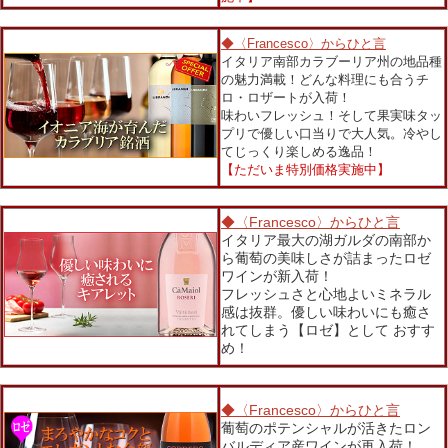
◆〈Francesco〉からひと言
イタリア南部カラブーリア州の地品種
の魅力満載！どんな料理にも合うチ
ロ・ロザートが入荷！
味わいフレッシュ！そして果実味タッ
プリで優しい口当りで大人気。冷やし
てじっくり楽しめる逸品！
【ただいま特別価格実施中】
◆〈Francesco〉からひと言
イタリア最大の湖ガルダの南部か
ら葡萄の美味しさが詰まったロゼ
ワインが新入荷！
フレッシュさと心地よいミネラル
感は抜群。優しい味わいにも癒さ
れてしまう【ロゼ】として おすす
め！
◆〈Francesco〉からひと言
葡萄のポテンシャルが活きたロン
バルディア産ワインが再入荷！