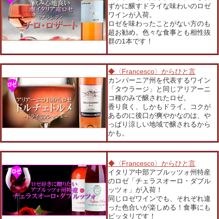
ずかに醸すドライな味わいのロゼ
ワインが入荷。
ロゼを味わったことがない方のも
超お勧め。色々な食事とも相性抜
群の1本です！
◆〈Francesco〉からひと言
カンパーニア州を代表するワイン
「タウラージ」と同じアリアーニ
コ種のみで醸されたロゼ。
香り良く、しかもドライ。コクが
あるのに後口が爽やかなのは、や
っぱり涼しい地域で醸されるから
かも。
◆〈Francesco〉からひと言
イタリア中部アブルッツォ州特産
のロゼ「チェラスオーロ・ダブル
ッツォ」が入荷！
同じロゼワインでも、それぞれ違
った色合いが楽しめる！食事にも
ピッタリです！