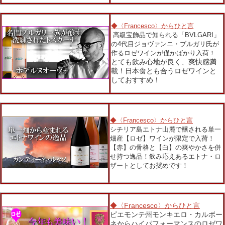
◆〈Francesco〉からひと言
高級宝飾品で知られる「BVLGARI」
の4代目ジョヴァンニ・ブルガリ氏が
作るロゼワインが僅かばかり入荷！
とても飲み心地が良く、爽快感満
載！日本食とも合うロゼワインと
しておすすめ！
◆〈Francesco〉からひと言
シチリア島エトナ山麓で醸される単一
畑産【ロゼ】ワインが限定で入荷！
【赤】の骨格と【白】の爽やかさを併
せ持つ逸品！飲み応えあるエトナ・ロ
ザートとしてお奨めです！
◆〈Francesco〉からひと言
ピエモンテ州モンキエロ・カルボー
ネからハイパフォーマンスのロゼワ