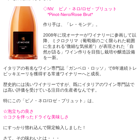
◇NV. ピノ・ネロ/ロゼ・ブリュット
*Pinot-Nero/Rose Brut*
作り手は、「レ・モンデ」。
2008年に現オーナーがワイナリーに参画して以
降、ミクロクリマ（葡萄畑のごく限られた範囲
に生まれる“微細な気候差”）が表現された「自
然が語る」ワイン作りを目指し栽培や醸造設備
を一新。
イタリアの有名なワイン専門誌「ガンベロ・ロッソ」で8年連続トレ
ビッキエーリを獲得する常連ワイナリーへと成長。
歴史的には浅いワイナリーですが、既にイタリアのワイン専門誌で
は高い評価を受けている注目の生産者なんです。
特にこの「ピノ・ネロ/ロゼ・ブリュット」は、
☆泡立ちの良さ
☆コクを伴ったドライな美味しさ
にすっかり惚れ込んで限定輸入しました！
さて、その味わいとは・・・