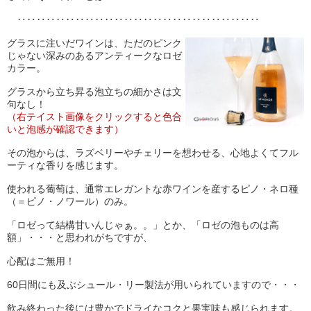
‥‥‥‥‥‥‥‥‥‥‥‥‥‥‥‥‥‥‥‥‥‥‥‥‥
グラスに注いだワインは、ただのピンク
じゃない深みのあるアンティークなロゼ
カラー。
グラスから立ち昇る泡立ちの細かさは文
句なし！
（右テイスト画像をクリックすると色合
いと泡感が確認できます）
その泡からは、ラズベリーやチェリーを想わせる、心地よくてフル
ーティな香りを感じます。
使われる葡萄は、通常エレガントな赤ワインを産するピノ・ネロ種
（＝ピノ・ノワール）のみ。
「ロゼって結構甘いんじゃぁ。。」とか、「ロゼの泡ものは高
額」・・・と思われがちですが、
心配はご無用！
60日間にも及ぶシュール・リー製法が用いられていますので・・・
飲み終わった後には豊かでドライなコクと果実味も感じられます。