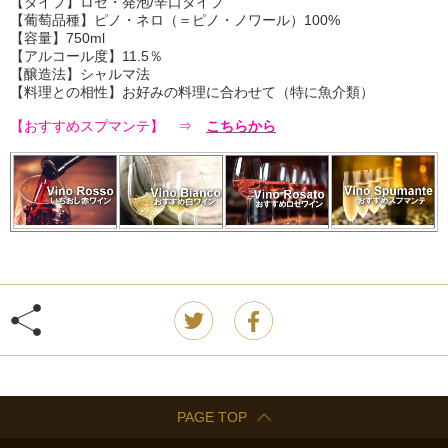
【タイプ】ロゼ・発泡/辛口タイプ
【葡萄品種】ピノ・ネロ（＝ピノ・ノワール）100%
【容量】750ml
【アルコール度】11.5％
【醸造法】シャルマ法
【料理との相性】お好みの料理に合わせて（特に魚介類）
【おすすめスプマンテ】 ⇒
こちらから
PAGE TOP