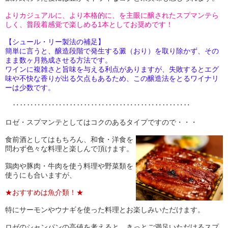
よりカジュアルに、より本格的に、を主眼に醸されたスプマンテら
しく、普段着感覚で楽しめる1本としてお奨めです！
【シュール・リー製法の補足】
簡単に言うと、醸造段階で発生する澱（おり）を取り除かず、その
まま数ヶ月熟成させる方法です。
ワインに複雑さと旨味を与える利点がありますが、失敗するとエグ
味や不快な香りが出る欠点もあるため、この醸造法をとるワイナリ
ーは少数です。
‥‥‥‥‥‥‥‥‥‥‥‥‥‥‥‥‥‥‥‥‥‥‥‥‥
ロゼ・スプマンテとしてはコクのあるタイプですので・・・
食前酒としてはもちろん、和食・洋食を
問わず色々な料理と楽しんで頂けます。
鶏肉や豚肉・牛肉を使う料理や野菜類を
使うにも合いますが、
★おすすめは魚介類！★
特にサーモンやウナギを使った料理とお楽しみいただけます。
ロゼのシャンパンの高値を考えると、きっとご満足いただけるスプ