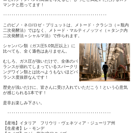
マンテと思ってます！
‥‥‥‥‥‥‥‥‥‥‥‥‥‥‥‥‥‥‥‥‥‥‥‥‥
このピノ・ネロ/ロゼ・ブリュットは、メトード・クラシコ（＝瓶内
二次発酵法）ではなく、メトード・マルティノッツィ（＝タンク内
二次発酵法＝シャルマ法）で作られます。
シャンパン類（ガス圧5.0気圧以上）に
比べても、全く遜色はありません。
むしろ、ガス圧が強いだけで、全体のバ
ランスが崩れてしまっているスパークリ
ングワイン類とは比べようもないほどバ
ランス度抜群なんです！
歴史が浅いだけに、皆さんに受け入れていただこう！という心意気
が感じられる1本です！
是非お楽しみ下さい。
‥‥‥‥‥‥‥‥‥‥‥‥‥‥‥‥‥‥‥‥‥‥‥‥‥
【産地】イタリア フリウリ・ヴェネツィア・ジューリア州
【生産者】レ・モンデ