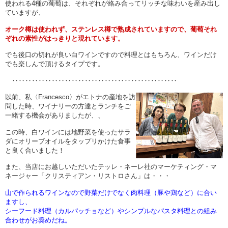
使われる4種の葡萄は、それぞれが絡み合ってリッチな味わいを産み出し
ていますが、
オーク樽は使われず、ステンレス樽で熟成されていますので、葡萄それ
ぞれの素性がはっきりと現れています。
でも後口の切れが良い白ワインですので料理とはもちろん、ワインだけ
でも楽しんで頂けるタイプです。
‥‥‥‥‥‥‥‥‥‥‥‥‥‥‥‥‥‥‥‥‥‥‥‥‥
以前、私〈Francesco〉がエトナの産地を訪
問した時、ワイナリーの方達とランチをご
一緒する機会がありましたが、、
この時、白ワインには地野菜を使ったサラ
ダにオリーブオイルをタップリかけた食事
と良く合いました！
また、当店にお越しいただいたテッレ・ネーレ社のマーケティング・マ
ネージャー「クリスティアン・リストロさん」は・・・
山で作られるワインなので野菜だけでなく肉料理（豚や鶏など）に合い
ますし、
シーフード料理（カルパッチョなど）やシンプルなパスタ料理との組み
合わせがお奨めだね。