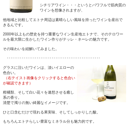
シチリアワイン・・・というとパワフルで筋肉質の
ワインを想像されますが、
他地域と比較してエトナ周辺は素晴らしい風味を持ったワインを産出で
きるんです。
2000年以上もの歴史を持つ重要なワイン生産地エトナで、そのテロワー
ルを最大限に生かしたワイン作りがテッレ・ネーレの魅力です。
その味わいを紐解いてみました。
‥‥‥‥‥‥‥‥‥‥‥‥‥‥‥‥‥‥‥‥‥‥‥‥‥
グラスに注いだワインは、淡いイエローの
色合い。
（右テイスト画像をクリックすると色合い
が確認できます）
柑橘類、そして白い花々を連想させる癒し
系の香り。
清楚で濁りの無い綺麗なイメージです。
ひと口含むだけで現れる果実味、そしてしっかりした酸。
もちろんエトナらしい豊富なミネラル分も魅力的です。