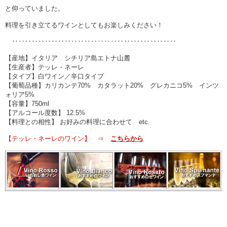
と仰っていました。
料理を引き立てるワインとしてもお楽しみください！
‥‥‥‥‥‥‥‥‥‥‥‥‥‥‥‥‥‥‥‥‥‥‥‥‥
【産地】イタリア シチリア島エトナ山麓
【生産者】テッレ・ネーレ
【タイプ】白ワイン／辛口タイプ
【葡萄品種】カリカンテ70% カタラット20% グレカニコ5% インツ
ォリア5%
【容量】750ml
【アルコール度数】 12.5%
【料理との相性】 お好みの料理に合わせて etc.
【テッレ・ネーレのワイン】 ⇒
こちらから