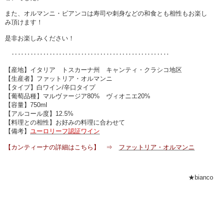
また、オルマンニ・ビアンコは寿司や刺身などの和食とも相性もお楽し
み頂けます！
是非お楽しみください！
‥‥‥‥‥‥‥‥‥‥‥‥‥‥‥‥‥‥‥‥‥‥‥‥‥
【産地】イタリア トスカーナ州 キャンティ・クラシコ地区
【生産者】ファットリア・オルマンニ
【タイプ】白ワイン/辛口タイプ
【葡萄品種】マルヴァージア80% ヴィオニエ20%
【容量】750ml
【アルコール度】12.5%
【料理との相性】お好みの料理に合わせて
【備考】
ユーロリーフ認証ワイン
【カンティーナの詳細はこちら】 ⇒
ファットリア・オルマンニ
★bianco