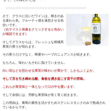
‥‥‥‥‥‥‥‥‥‥‥‥‥‥‥‥‥‥‥‥‥‥‥‥‥
さて、グラスに注いだワインは、輝きのあ
る麦わら色。フルーティ感を連想させる色
合いです。
（右テイスト画像をクリックすると色合い
が確認できます）
そしてグラスからは、フレッシュな柑橘系
果実の香りが現れます。
その香りだけでなく、蜂蜜やハーブのニュアンスが続きます。
もちろん、味わいもそれに負けていません。
白い花などを想わせる果実の味わいが豊かで、しかもふくよか。
そして舌を引き締める酸、
食欲を湧き起こす若干の苦味。
これらが果実味と一体となって口の中を覆います。
そして余韻には、芳醇な果実味が長く長く続きます。
この理由は、葡萄の素性を活かすためステンレスタンクのみで熟成され
ているからです。