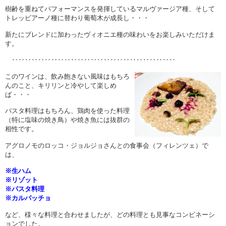
樹齢を重ねてパフォーマンスを発揮しているマルヴァージア種、そして
トレッビアーノ種に替わり葡萄木が成長し・・・
新たにブレンドに加わったヴィオニエ種の味わいをお楽しみいただけま
す。
‥‥‥‥‥‥‥‥‥‥‥‥‥‥‥‥‥‥‥‥‥‥‥‥‥
このワインは、飲み飽きない風味はもちろ
んのこと、キリリンと冷やして楽しめ
ば・・・
パスタ料理はもちろん、鶏肉を使った料理
（特に塩味の焼き鳥）や焼き魚には抜群の
相性です。
アグロノモのロッコ・ジョルジョさんとの食事会（フィレンツェ）で
は、
※生ハム
※リゾット
※パスタ料理
※カルパッチョ
など、様々な料理と合わせましたが、どの料理とも見事なコンビネーシ
ョンでした。