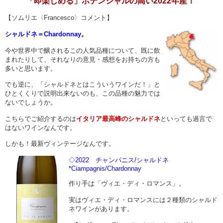
「即楽しめる」
ポテンシャルの高い2022年産！
【ソムリエ〈Francesco〉コメント】
シャルドネ＝Chardonnay。
今や世界中で醸されるこの人気品種について、既に飲
まれたりして、それなりの意見・感想をお持ちの方も
多いと思います。
でも逆に、「シャルドネとはこういうワインだ！」と
ひとくくりで説明出来ないのも、この品種の魅力では
ないでしょうか。
こちらでご紹介するのは
イタリア最高峰のシャルドネ
といっても過言で
はないワインなんです。
しかも！最新ヴィンテージなんです。
◇2022 チャンパニス/
シャルドネ
*Ciampagnis/Chardonnay
作り手は「ヴィエ・ディ・ロマンス」。
実はヴィエ・ディ・ロマンスには２種類のシャルド
ネワインがあります。