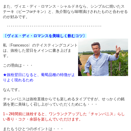
また、ヴィエ・ディ・ロマンス・シャルドネなら、シンプルに焼いたス
テーキ（ビーフorチキン）と、魚介類なら味噌漬けされたものと合わせる
のが好みです。
‥‥‥‥‥‥‥‥‥‥‥‥‥‥‥‥‥‥‥‥‥‥‥‥‥
〔ヴィエ・ディ・ロマンスを美味しく飲むコツ〕
私〈Francesco〉のテイスティングコメント
は、抜栓した翌日をメインに書き上げま
す。
この理由は・・・
★抜栓翌日になると、葡萄品種の特徴がよ
りよく現れるため
なんです。
チャンパニスは抜栓直後からでも楽しめるタイプですが、せっかくの銘
酒を更に美味しく召し上がっていただくためにも・・・
1～2時間前に抜栓すると、ワンランクアップした「チャンパニス」らし
い香り・コク・余韻を楽しんでいただけます。
またもうひとつのポイントは・・・