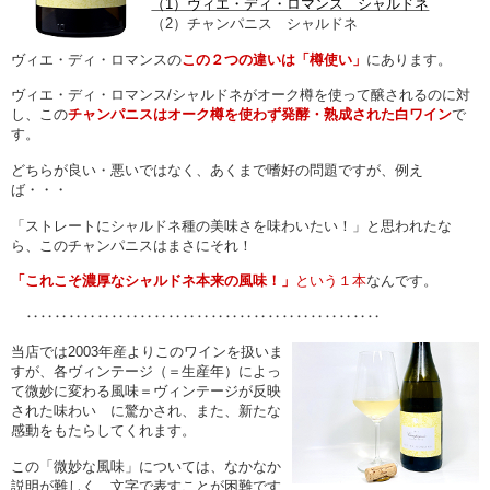
（1）ヴィエ・ディ・ロマンス シャルドネ
（2）チャンパニス シャルドネ
ヴィエ・ディ・ロマンスの
この２つの違いは「樽使い」
にあります。
ヴィエ・ディ・ロマンス/シャルドネがオーク樽を使って醸されるのに対
し、この
チャンパニスはオーク樽を使わず発酵・熟成された白ワイン
で
す。
どちらが良い・悪いではなく、あくまで嗜好の問題ですが、例え
ば・・・
「ストレートにシャルドネ種の美味さを味わいたい！」と思われたな
ら、このチャンパニスはまさにそれ！
「これこそ濃厚なシャルドネ本来の風味！」
という１本
なんです。
‥‥‥‥‥‥‥‥‥‥‥‥‥‥‥‥‥‥‥‥‥‥‥‥‥
当店では2003年産よりこのワインを扱いま
すが、各ヴィンテージ（＝生産年）によっ
て微妙に変わる風味＝ヴィンテージが反映
された味わい に驚かされ、また、新たな
感動をもたらしてくれます。
この「微妙な風味」については、なかなか
説明が難しく、文字で表すことが困難です