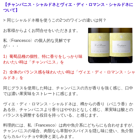
【チャンパニス・シャルドネとヴィエ・ディ・ロマンス・シャルドネに
ついて】
> 同じシャルドネ種を使うこの2つのワインの違いは何？
お客様からよくお問合せをいただきます。
私〈Francesco〉の個人的な見解です
が・・・
1）葡萄品種の個性、特に香りをしっかり味
わいたい時は「チャンパニス」を
2）全体のバランス感を味わいたい時は「ヴィエ・ディ・ロマンス・シャ
ルドネ」を
同じグラスを使用した時は、チャンパニスの方が香りを強く感じ、口中
では濃い果実味をストレートに感じます。
ヴィエ・ディ・ロマンス・シャルドネは、樽からの香り（バニラ香）か
ある分、チャンパニスより香りはややおとなしく感じ、果実味は酸との
バランスを調整する役目を持っている、と感じます。
料理的には、私〈Francesco〉は肉や魚介系にどちらにも合わせますが、
チャンパニスの場合、肉類なら草類やスパイスを隠し味に使い、魚介類
ならカルパッチョや刺身と楽しみます。