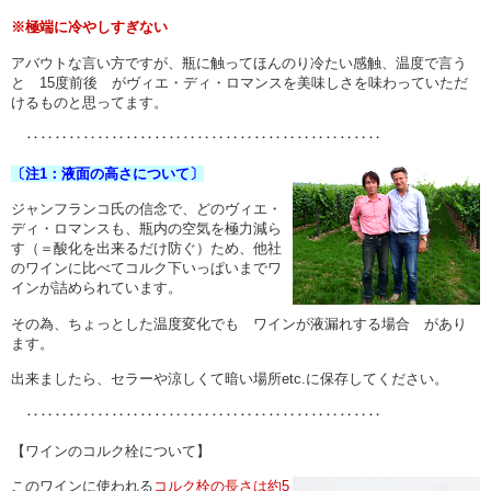
※極端に冷やしすぎない
アバウトな言い方ですが、瓶に触ってほんのり冷たい感触、温度で言う
と 15度前後 がヴィエ・ディ・ロマンスを美味しさを味わっていただ
けるものと思ってます。
‥‥‥‥‥‥‥‥‥‥‥‥‥‥‥‥‥‥‥‥‥‥‥‥‥
〔注1：液面の高さについて〕
ジャンフランコ氏の信念で、どのヴィエ・
ディ・ロマンスも、瓶内の空気を極力減ら
す（＝酸化を出来るだけ防ぐ）ため、他社
のワインに比べてコルク下いっぱいまでワ
インが詰められています。
その為、ちょっとした温度変化でも ワインが液漏れする場合 があり
ます。
出来ましたら、セラーや涼しくて暗い場所etc.に保存してください。
‥‥‥‥‥‥‥‥‥‥‥‥‥‥‥‥‥‥‥‥‥‥‥‥‥
【ワインのコルク栓について】
このワインに使われる
コルク栓の長さは約5