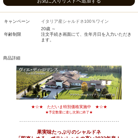
お気に入りリストへ追加する
キャンペーン
イタリア産シャルドネ100％ワイン
20歳 ～
年齢制限
注文手続き画面にて、生年月日を入力いただき
ます。
商品詳細
★☆★ ただいま特別価格実施中 ★☆★
★予定数量に達し次第に終了★
‥‥‥‥‥‥‥‥‥‥‥‥‥‥‥‥‥‥‥‥‥‥‥‥‥
果実味たっぷりのシャルドネ