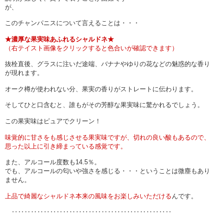
が、
このチャンパニスについて言えることは・・・
★濃厚な果実味あふれるシャルドネ★
（右テイスト画像をクリックすると色合いが確認できます）
抜栓直後、グラスに注いだ途端、バナナやゆりの花などの魅惑的な香り
が現れます。
オーク樽が使われない分、果実の香りがストレートに伝わります。
そしてひと口含むと、誰もがその芳醇な果実味に驚かれるでしょう。
この果実味はピュアでクリーン！
味覚的に甘さをも感じさせる果実味ですが、切れの良い酸もあるので、
思った以上に引き締まっている感覚です。
また、アルコール度数も14.5％。
でも、アルコールの匂いや強さを感じる・・・ということは微塵もあり
ません。
上品で綺麗なシャルドネ本来の風味をお楽しみいただける
んです。
‥‥‥‥‥‥‥‥‥‥‥‥‥‥‥‥‥‥‥‥‥‥‥‥‥