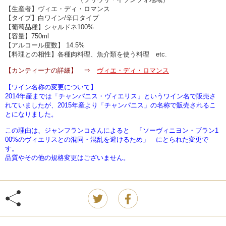
【生産者】ヴィエ・ディ・ロマンス
【タイプ】白ワイン/辛口タイプ
【葡萄品種】シャルドネ100%
【容量】750ml
【アルコール度数】 14.5%
【料理との相性】各種肉料理、魚介類を使う料理 etc.
【カンティーナの詳細】 ⇒
ヴィエ・ディ・ロマンス
【ワイン名称の変更について】
2014年産までは「チャンパニス・ヴィエリス」というワイン名で販売さ
れていましたが、2015年産より「チャンパニス」の名称で販売されるこ
とになりました。
この理由は、ジャンフランコさんによると 「ソーヴィニヨン・ブラン1
00%のヴィエリスとの混同・混乱を避けるため」 にとられた変更で
す。
品質やその他の規格変更はございません。