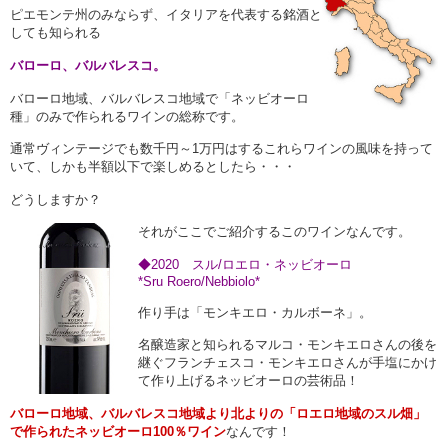
ピエモンテ州のみならず、イタリアを代表する銘酒と
しても知られる
バローロ、バルバレスコ
。
バローロ地域、バルバレスコ地域で「ネッビオーロ
種」のみで作られるワインの総称です。
通常ヴィンテージでも数千円～1万円はするこれらワインの風味を持って
いて、しかも半額以下で楽しめるとしたら・・・
どうしますか？
それがここでご紹介するこのワインなんです。
◆2020 スル/ロエロ・ネッビオーロ
*Sru Roero/Nebbiolo*
作り手は「モンキエロ・カルボーネ」。
名醸造家と知られるマルコ・モンキエロさんの後を
継ぐフランチェスコ・モンキエロさんが手塩にかけ
て作り上げるネッビオーロの芸術品！
バローロ地域、バルバレスコ地域より北よりの「ロエロ地域のスル畑」
で作られたネッビオーロ100％ワイン
なんです！