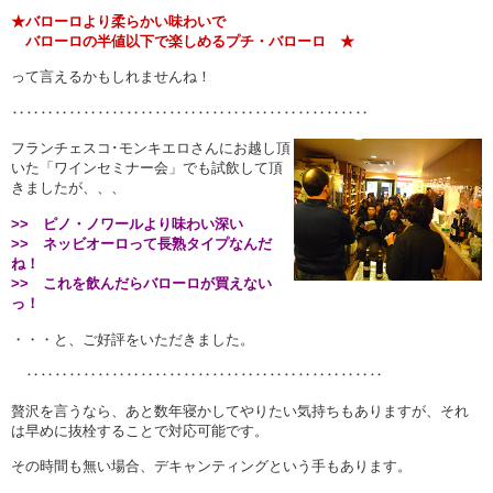
★バローロより柔らかい味わいで
バローロの半値以下で楽しめるプチ・バローロ ★
って言えるかもしれませんね！
‥‥‥‥‥‥‥‥‥‥‥‥‥‥‥‥‥‥‥‥‥‥‥‥‥
フランチェスコ･モンキエロさんにお越し頂
いた「ワインセミナー会」でも試飲して頂
きましたが、、、
>> ピノ・ノワールより味わい深い
>> ネッビオーロって長熟タイプなんだ
ね！
>> これを飲んだらバローロが買えない
っ！
・・・と、ご好評をいただきました。
‥‥‥‥‥‥‥‥‥‥‥‥‥‥‥‥‥‥‥‥‥‥‥‥‥
贅沢を言うなら、あと数年寝かしてやりたい気持ちもありますが、それ
は早めに抜栓することで対応可能です。
その時間も無い場合、デキャンティングという手もあります。