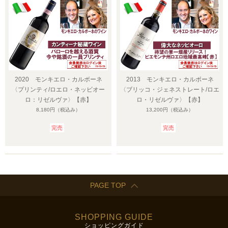
2020 モンキエロ・カルボーネ
2013 モンキエロ・カルボーネ
〈プリンティ/ロエロ・ネッビオー
〈ブリッコ・ジェネストレート/ロエ
ロ：リゼルヴァ〉【赤】
ロ・リゼルヴァ〉【赤】
8,180円
（税込み）
13,200円
（税込み）
完売
完売
PAGE TOP
SHOPPING GUIDE
ショッピングガイド