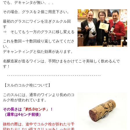
でも、デキャンタが無い、、、
その場合、グラスを２個ご用意下さい。
最初のグラスにワインを注ぎクルクル回
す
⇒ そしてもう一方のグラスに移し変える
これを数回～十数回繰り返してみてくださ
い、
デキャンティングと似た効果があります。
名醸造家が造るワインは、手間ひまをかけてこそ美味しく飲めるんで
す！
‥‥‥‥‥‥‥‥‥‥‥‥‥‥‥‥‥‥‥‥‥‥‥‥‥
【スルのコルク栓について】
このスルには、通常のワインより長めのコ
ルク栓が使われています。
その長さは
「約5.0センチ」
！
（通常は4センチ前後）
抜栓の際は、途中でコルク栓が折れたり千
切れたりしない様スクリューをしっかり差