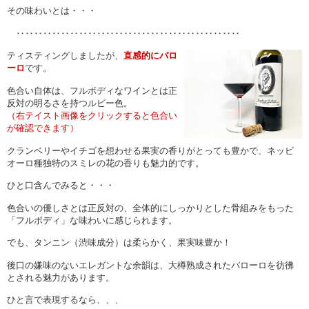
その味わいとは・・・
‥‥‥‥‥‥‥‥‥‥‥‥‥‥‥‥‥‥‥‥‥‥‥‥‥
ティスティングしましたが、
直感的にバロ
ーロ
です。
色合い自体は、フルボディなワインとは正
反対の明るさを持つルビー色。
（右テイスト画像をクリックすると色合い
が確認できます）
クランベリーやイチゴを想わせる果実の香りがとっても豊かで
、
ネッビ
オーロ種独特のスミレの花の香りも魅力的です。
ひと口含んでみると・・・
色合いの優しさとは正反対の、全体的にしっかりとした骨組みをもった
「フルボディ」な味わいに感じられます。
でも、タンニン（渋味成分）は柔らかく、果実味豊か！
後口の嫌味のないエレガントな余韻
は、大樽熟成されたバローロを彷彿
とされる
魅力があります。
ひと言で表現するなら、、、