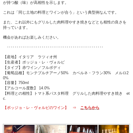
が持つ酸（味）が高相性を示します。
これは「同じ土地の料理とワインが合う」という典型例なんです。
また、これ以外にもグリルした肉料理やすき焼きなどとも相性の良さを
持っています。
機会があればお楽しみください。
‥‥‥‥‥‥‥‥‥‥‥‥‥‥‥‥‥‥‥‥‥‥‥‥‥
【産地】イタリア ラツィオ州
【生産者】ポッジョ・レ・ヴォルピ
【タイプ】赤ワイン／フルボディ
【葡萄品種】モンテプルチアーノ50% カベルネ・フラン30% メルロ2
0%
【容量】750ml
【アルコール度数】 14.0%
【料理との相性】トマト系パスタ料理 グリルした肉料理やすき焼き et
c.
【ポッジョ・レ・ヴォルピのワイン】 ⇒
こちらから