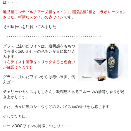
は・・・
地品種モンテプルチアーノ種をメインに国際品種2種とコラボレーション
させた、斬新なスタイルの赤ワイン
です。
その味わいを紐解いてみました。
‥‥‥‥‥‥‥‥‥‥‥‥‥‥‥‥‥‥‥‥‥‥‥‥‥
グラスに注いだワインは、透明感をもちつ
つも濃く深いルビーの色あいが目に飛び込
みます。
（右テイスト画像をクリックすると色合い
が確認できます）
グラスに注いだワインからは赤い果実、例
えば・・・
チェリーやカシスはもちろん、凝縮感のあるフルーツの清楚な香りが湧
き上がります。
また、所々に黒コショウなどのスパイス系の香りをも感じます。
そしてひと口。
ローマDOCワインの特徴、つまり・・・