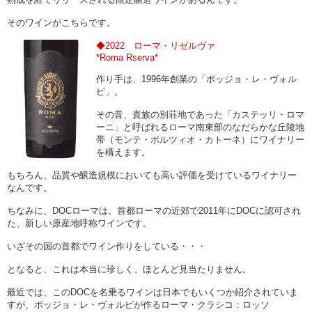
そのワインがこちらです。
◆2022 ローマ・リゼルヴァ
*Roma Rserva*
作り手は、1996年創業の「ポッジョ・レ・ヴォル
ピ」。
その昔、貴族の別荘地であった「カステッリ・ロマ
ーニ」と呼ばれるローマ南東部のなだらかな丘陵地
帯（モンテ・ポルツィオ・カトーネ）にワイナリー
を構えます。
もちろん、品質や醸造規模においても高い評価を受けているワイナリー
なんです。
ちなみに、DOCローマは、首都ローマの近郊で2011年にDOCに認可され
た、新しい原産地呼称ワインです。
いざその国の首都でワイン作りをしている・・・
となると、これは本当に珍しく、ほとんど見当たりません。
最近では、このDOCを名乗るワインは日本でもいくつか紹介されていま
すが、ポッジョ・レ・ヴォルピが作るローマ・クラシコ：ロッソ