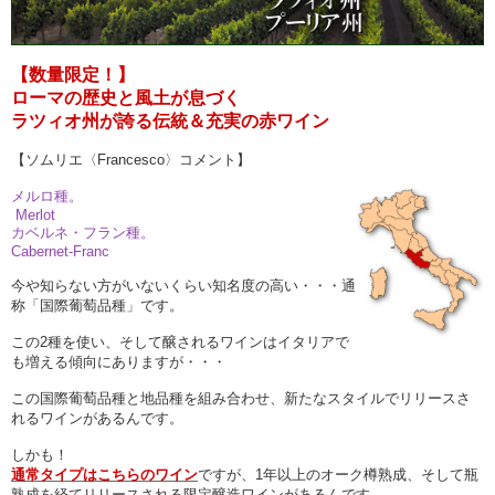
【数量限定！】
ローマの歴史と風土が息づく
ラツィオ州が誇る伝統＆充実の赤ワイン
【ソムリエ〈Francesco〉コメント】
メルロ種。
Merlot
カベルネ・フラン種。
Cabernet-Franc
今や知らない方がいないくらい知名度の高い・・・通
称「国際葡萄品種」です。
この2種を使い、そして醸されるワインはイタリアで
も増える傾向にありますが・・・
この国際葡萄品種と地品種を組み合わせ、新たなスタイルでリリースさ
れるワインがあるんです。
しかも！
通常タイプはこちらのワイン
ですが、1年以上のオーク樽熟成、そして瓶
熟成を経てリリースされる限定醸造ワインがあるんです。