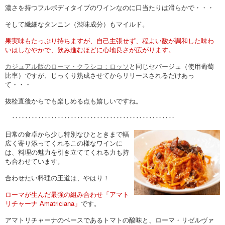
濃さを持つフルボディタイプのワインなのに口当たりは滑らかで・・・
そして繊細なタンニン（渋味成分）もマイルド。
果実味もたっぷり持ちますが、自己主張せず、程よい酸が調和した味わ
いはしなやかで、飲み進むほどに心地良さが広がります。
カジュアル版のローマ・クラシコ：ロッソ
と同じセパージュ（使用葡萄
比率）ですが、じっくり熟成させてからリリースされるだけあっ
て・・・
抜栓直後からでも楽しめる点も嬉しいですね。
‥‥‥‥‥‥‥‥‥‥‥‥‥‥‥‥‥‥‥‥‥‥‥‥‥
日常の食卓から少し特別なひとときまで幅
広く寄り添ってくれるこの様なワインに
は、料理の魅力を引き立ててくれる力も持
ち合わせています。
合わせたい料理の王道は、やはり！
ローマが生んだ最強の組み合わせ「アマト
リチャーナ Amatriciana」
です。
アマトリチャーナのベースであるトマトの酸味と、ローマ・リゼルヴァ